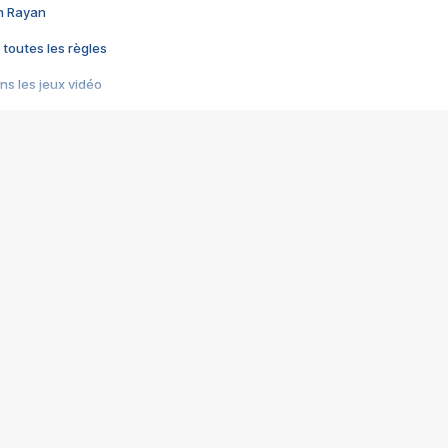
im Rayan
 toutes les règles
s les jeux vidéo
us choquant de Rockstar ? - Le scandale BULLY
e plus moche de Steam
du RÊVE tourne au CAUCHEMAR
pendant 8 heures
it… à tort
umiliés par un jeu vidéo
ire - Final Fantasy 8
ti un empire - Age of Empires
story DOFUS
tard, il crée l'un des pires jeux de tous les temps, MindsEye.