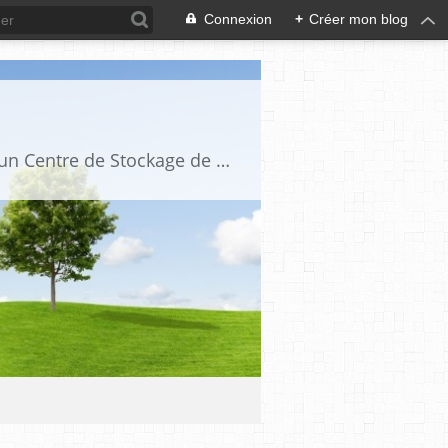
Connexion
+
Créer mon blog
ACCID est une association loi 1901 qui a pour but de s'opposer à l'implantation d'un Centre de Stockage de Déchets Ultimes ou à tout autre type de décharge ou de stockages contrôlés