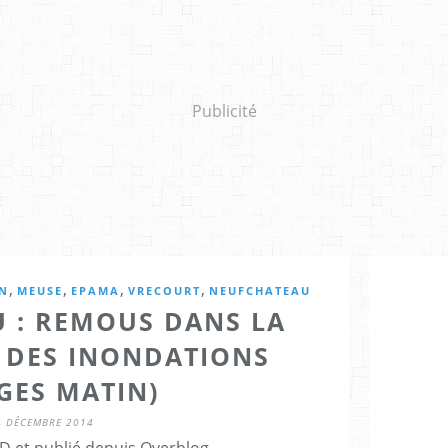
Publicité
,
,
,
,
N
MEUSE
EPAMA
VRECOURT
NEUFCHATEAU
 : REMOUS DANS LA
 DES INONDATIONS
GES MATIN)
4 DÉCEMBRE 2014
D et publié depuis Overblog