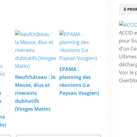
À PRO
ACCID e
pour bu
d'un Ce
Ultimes
décharg
EPAMA :
Voir le 
Neufchâteau : la
planning des
Overbl
Meuse, élus et
réunions (Le
u
riverains
Paysan Vosgien)
s
dubitatifs
(Vosges Matin)
ns
in)