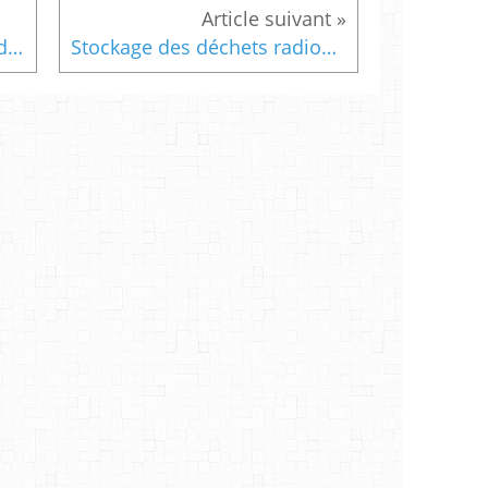
La Mothe : le nouveau site de l'association pour la Mothe est en ligne.
Stockage des déchets radioactifs: Macron cède aux écologistes (Libération)