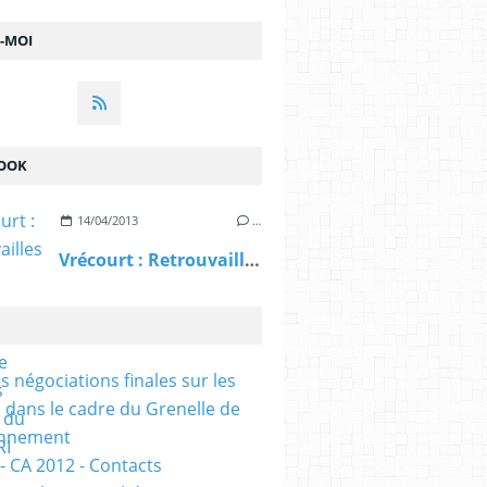
Z-MOI
OOK
14/04/2013
…
Vrécourt : Retrouvailles 51 ans après la guerre d'Algérie pour les anciens du 21ème RI (Vosges Matin
s négociations finales sur les
 dans le cadre du Grenelle de
onnement
- CA 2012 - Contacts