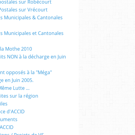
postales sur Robécourt
Postales sur Vrécourt
ns Municipales & Cantonales
ns Municipales et Cantonales
 la Mothe 2010
dits NON à la décharge en Juin
sont opposés à la "Méga"
e en Juin 2005.
Même Lutte ...
Sites sur la région
iles
ce d'ACCID
guments
 ACCID
ions / Projets de VS