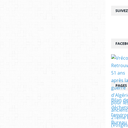
SUIVE
FACEB
PAGES
Bilan de
déchets
l’envir
Bureau 