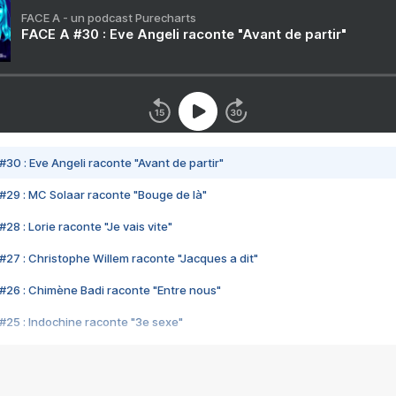
FACE A - un podcast Purecharts
FACE A #30 : Eve Angeli raconte "Avant de partir"
#30 : Eve Angeli raconte "Avant de partir"
#29 : MC Solaar raconte "Bouge de là"
28 : Lorie raconte "Je vais vite"
#27 : Christophe Willem raconte "Jacques a dit"
#26 : Chimène Badi raconte "Entre nous"
#25 : Indochine raconte "3e sexe"
#24 : Zaho raconte "C'est chelou"
#23 : Patrick Bruel raconte "Au café des délices"