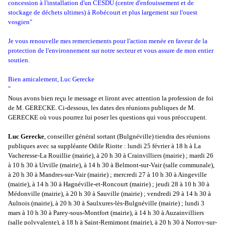
concession à l'installation d'un CESDU (centre d'enfouissement et de
stockage de déchets ultimes) à Robécourt et plus largement sur l'ouest
vosgien"
Je vous renouvelle mes remerciements pour l'action menée en faveur de la
protection de l'environnement sur notre secteur et vous assure de mon entier
soutien.
Bien amicalement, Luc Gerecke
"
Nous avons bien reçu le message et liront avec attention la
profession
de foi
de M. GERECKE. Ci-dessous, les dates des réunions publiques de M.
GERECKE où vous pourrez lui poser les questions qui vous préoccupent.
Luc Gerecke
, conseiller général sortant (Bulgnéville) tiendra des réunions
publiques avec sa suppléante Odile Riotte : lundi 25 février à 18 h à La
Vacheresse-La Rouillie (mairie), à 20 h 30 à Crainvilliers (mairie) ; mardi 26
à 10 h 30 à Urville (mairie), à 14 h 30 à Belmont-sur-Vair (salle communale),
à 20 h 30 à Mandres-sur-Vair (mairie) ; mercredi 27 à 10 h 30 à Aingeville
(mairie), à 14 h 30 à Hagnéville-et-Roncourt (mairie) ; jeudi 28 à 10 h 30 à
Médonville (mairie), à 20 h 30 à Sauville (mairie) ; vendredi 29 à 14 h 30 à
Aulnois (mairie), à 20 h 30 à Saulxures-lès-Bulgnéville (mairie) ; lundi 3
mars à 10 h 30 à Parey-sous-Montfort (mairie), à 14 h 30 à Auzainvilliers
(salle polyvalente), à 18 h à Saint-Remimont (mairie), à 20 h 30 à Norroy-sur-