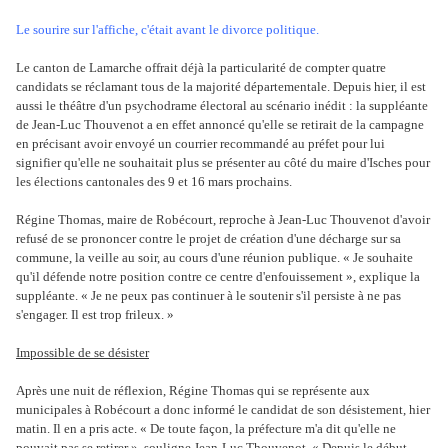
Le sourire sur l'affiche, c'était avant le divorce politique.
Le canton de Lamarche offrait déjà la particularité de compter quatre
candidats se réclamant tous de la majorité départementale. Depuis hier, il est
aussi le théâtre d'un psychodrame électoral au scénario inédit : la suppléante
de Jean-Luc Thouvenot a en effet annoncé qu'elle se retirait de la campagne
en précisant avoir envoyé un courrier recommandé au préfet pour lui
signifier qu'elle ne souhaitait plus se présenter au côté du maire d'Isches pour
les élections cantonales des 9 et 16 mars prochains.
Régine Thomas, maire de Robécourt, reproche à Jean-Luc Thouvenot d'avoir
refusé de se prononcer contre le projet de création d'une décharge sur sa
commune, la veille au soir, au cours d'une réunion publique. « Je souhaite
qu'il défende notre position contre ce centre d'enfouissement », explique la
suppléante. « Je ne peux pas continuer à le soutenir s'il persiste à ne pas
s'engager. Il est trop frileux. »
Impossible de se désister
Après une nuit de réflexion, Régine Thomas qui se représente aux
municipales à Robécourt a donc informé le candidat de son désistement, hier
matin. Il en a pris acte. « De toute façon, la préfecture m'a dit qu'elle ne
pouvait pas se retirer », souligne Jean-Luc Thouvenot. « Depuis le début,