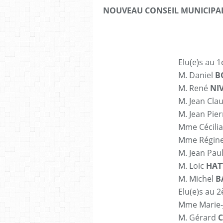
NOUVEAU CONSEIL MUNICIPA
Elu(e)s au 1
M. Daniel
B
M. René
NI
M. Jean Cla
M. Jean Pie
Mme Cécili
Mme Régin
M. Jean Pau
M. Loic
HAT
M. Michel
B
Elu(e)s au 
Mme Marie
M. Gérard
C