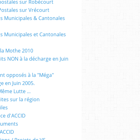
postales sur Robécourt
Postales sur Vrécourt
ns Municipales & Cantonales
ns Municipales et Cantonales
 la Mothe 2010
dits NON à la décharge en Juin
sont opposés à la "Méga"
e en Juin 2005.
Même Lutte ...
Sites sur la région
iles
ce d'ACCID
guments
 ACCID
ions / Projets de VS