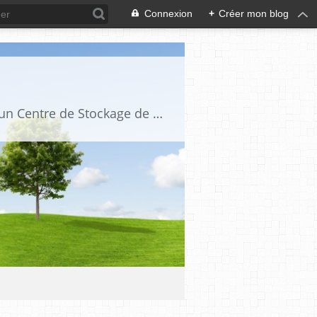
Connexion
+
Créer mon blog
ACCID est une association loi 1901 qui a pour but de s'opposer à l'implantation d'un Centre de Stockage de Déchets Ultimes ou à tout autre type de décharge ou de stockages contrôlés