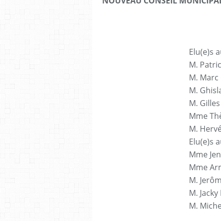
NOUVEAU CONSEIL MUNICIPAL
Elu(e)s 
M. Patri
M. Marc
M. Ghisl
M. Gille
Mme Th
M. Herv
Elu(e)s 
Mme Jen
Mme Ar
M. Jerô
M. Jacky
M. Mich