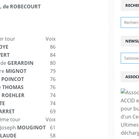
RECHE
L de ROBECOURT
er tour
Voix
NEWSL
OYE
86
VERT
84
ude
GERARDIN
80
rre
MIGNOT
79
ASSOC
a
POINCOT
76
e
THOMAS
76
l
ROEHLER
74
ACCID e
TE
74
pour bu
ARRET
69
d'un Ce
2ème tour
Voix
Ultimes
-Joseph
MOUGINOT
61
décharg
LAUDE
58