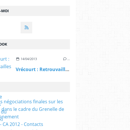
Z-MOI
OOK
14/04/2013
…
Vrécourt : Retrouvailles 51 ans après la guerre d'Algérie pour les anciens du 21ème RI (Vosges Matin
s négociations finales sur les
 dans le cadre du Grenelle de
onnement
- CA 2012 - Contacts