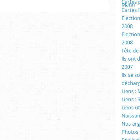
Cartes 
Cartes 
Electio
2008
Electio
2008
Fête de
Ils ont 
2007
Ils se 
décharg
Liens : 
Liens : 
Liens ut
Naissan
Nos ar
Photos
Réalisat