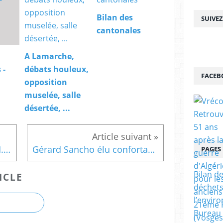
Bilan des
SUIVE
cantonales
A Lamarche,
 -
débats houleux,
FACEB
opposition
muselée, salle
désertée, ...
Toutes nos félicitations à M. SANCHO pour sa brillante élection
Gérard Sancho élu confortablement dans le canton de Lamarche
PAGES
Bilan de
ICLE
déchets
l’envir
Bureau 