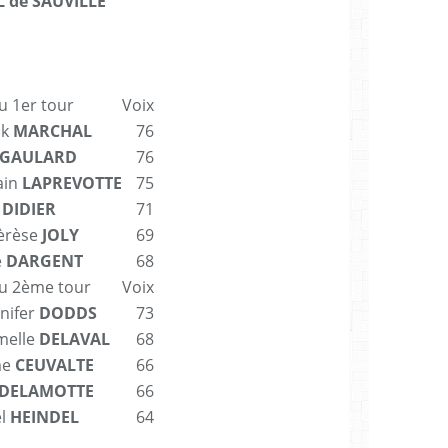
 de SAUVILLE
au 1er tour
Voix
ck
MARCHAL
76
GAULARD
76
ain
LAPREVOTTE
75
s
DIDIER
71
èrèse
JOLY
69
é
DARGENT
68
au 2ème tour
Voix
nifer
DODDS
73
melle
DELAVAL
68
me
CEUVALTE
66
DELAMOTTE
66
el
HEINDEL
64