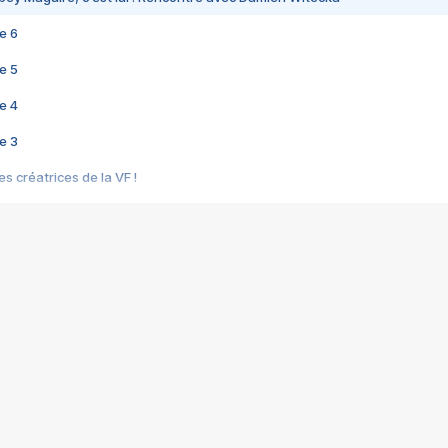
e 6
e 5
e 4
e 3
s créatrices de la VF !
e 2
e 1
e Mektoub My Love arrive enfin ! Rencontre avec Shaïn Boumedine et Sal
i : après Toni en famille
elle réalise le bouleversant Dites lui que je l'aime
ais ! Rencontre autour de Vie privée de Rebecca Zlotowski
 de Marguerite, Grave... Rencontre avec Ella Rumpf