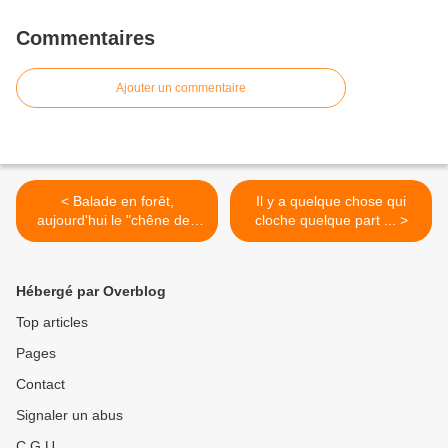
Commentaires
Ajouter un commentaire
< Balade en forêt,
Il y a quelque chose qui
aujourd'hui le "chêne des
cloche quelque part ... >
partisans" en forêt de Saint
Ouen les Parey, à 2 km de
La Fennecière
Hébergé par Overblog
Top articles
Pages
Contact
Signaler un abus
C.G.U.