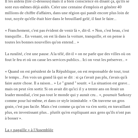
Il les aidera (lire ci-dessous) mais il a bien conscience en disant ça, qu'ils se
sont eux-mêmes déjà aidés. Créer une centaine d'emplois et générer 40
millions de chiffre d'affaires, dans une région qui paraît encore plus loin de
tout, noyée qu'elle était hier dans le brouillard gelé, il faut le faire...
« Franchement, c'est pas évident de venir là », dit-il. « Non, c'est beau, c'est
tranquille... En venant, on est là dans la voiture, tranquille, et on pense à
toutes les bonnes nouvelles qu'on entend... »
La ruralité, c'est une pause. A la télé, dit-il « on ne parle que des villes où on
fout le feu et où on casse les services publics... Ici on veut les préserver... »
« Quand on est président de la République, on est responsable de tout, tout
le temps... J'en vois un grand là qui se dit : si ça t'avait pas plu, t'avais qu'à
faire autre chose. Il a raison... » Le '' grand '' sourit. « La situation est grave...
mais on peut s'en sortir. Si on avait dit qu'ici il y a trente ans on ferait un
leader mondial, c'est pas tout le monde qui y aurait cru... », poursuit Sarkozy
comme pour lui-même, et dans ce style inimitable. « On traverse un gros
grain, c'est pas facile. Mais c'est comme ça qu'on va s'en sortir, en travaillant
plus, en investissant plus... plutôt qu'en expliquant aux gens qu'ils n'ont pas
à bosser ».
La « pagaille » à l'Assemblée