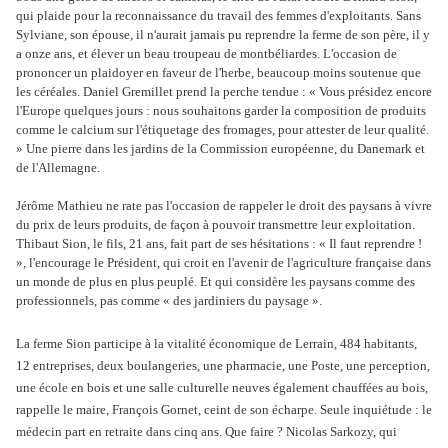
qui plaide pour la reconnaissance du travail des femmes d'exploitants. Sans
Sylviane, son épouse, il n'aurait jamais pu reprendre la ferme de son père, il y
a onze ans, et élever un beau troupeau de montbéliardes. L'occasion de
prononcer un plaidoyer en faveur de l'herbe, beaucoup moins soutenue que
les céréales. Daniel Gremillet prend la perche tendue : « Vous présidez encore
l'Europe quelques jours : nous souhaitons garder la composition de produits
comme le calcium sur l'étiquetage des fromages, pour attester de leur qualité.
» Une pierre dans les jardins de la Commission européenne, du Danemark et
de l'Allemagne.
Jérôme Mathieu ne rate pas l'occasion de rappeler le droit des paysans à vivre
du prix de leurs produits, de façon à pouvoir transmettre leur exploitation.
Thibaut Sion, le fils, 21 ans, fait part de ses hésitations : « Il faut reprendre !
», l'encourage le Président, qui croit en l'avenir de l'agriculture française dans
un monde de plus en plus peuplé. Et qui considère les paysans comme des
professionnels, pas comme « des jardiniers du paysage ».
La ferme Sion
participe à la vitalité économique de Lerrain, 484 habitants,
12 entreprises, deux boulangeries, une pharmacie, une Poste, une perception,
une école en bois et une salle culturelle neuves également chauffées au bois,
rappelle le maire, François Gornet, ceint de son écharpe. Seule inquiétude : le
médecin part en retraite dans cinq ans. Que faire ? Nicolas Sarkozy, qui