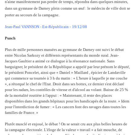
n'aime manifestement pas perdre de temps, répondra dans quelques minutes,
dans un gymnase de Darney plein comme un œuf : le médecin de ville doit se
porter au secours de la campagne.
Jean-Paul VANNSON - Est-Républicain -
19/12/08
Punch
Plus de mille personnes massées au gymnase de Darney ont suivi le débat
entre Nicolas Sarkozy et différents représentants du monde rural. Jean-
Jacques Gaultier a animé ce dialogue à la résonance nationale. Sans
barguigner, le président de la République a appelé par leur prénom le député,
le président Poncelet, ainsi que « Daniel » Maillard , épicier de Landaville
qui commence sa tournée à 3 h du matin : « L'heure à laquelle je me couche
», a rétorqué le chef de l'Etat. Droit dans ses bottes, ce dernier s'est déclaré
pour les radars, les contrôles de vitesse et d'alcool au volant. Baisse de 25 %
de la mortalité routière à l'appui : « Maintenant, il reste des places
disponibles dans les grands hôpitaux pour les handicapés de la route. » Idem
pour l'interdiction de fumer : « Les cancers font des ravages dans toutes les
familles de France. »
Plutôt musclé et enjoué, le débat ! On se serait cru aux plus belles heures de
la campagne électorale. L'éloge de la valeur « travail » a fait mouche, de