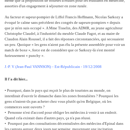
même que la proposition de bourses d'études pour les étudiants en médecine,
assorties d'un engagement à séjourner en zone rurale.
Au facteur et sapeur-pompier de Liffol Francis Hoffmann, Nicolas Sarkozy a
évoqué le calme sans précédent des congrès de sapeurs-pompiers « depuis
que je m'en suis occupé ». A Mme Tisselin, des ADMR, au jeune agriculteur
Christophe Claudel, à l'industriel du meuble Claude Fagot, et au maire de
Claudon Alain Roussel, il a fait des réponses circonstanciées, qui secouaient
un peu. Quoique « les gens n'aient pas élu la présente assemblée pour voir un
match de boxe », force est de considérer que ce Sarkozy-là s'est montré
furieusement « punchy ».
J.-P. V. (Jean-Paul VANNSON) – Est-Républicain - 19/12/2008
Il l'a dit hier...
• Pourquoi, dans le pays qui reçoit le plus de touristes au monde, on
interdirait d'ouvrir le dimanche dans les zones frontalières ? Pourquoi les
gens n'iraient-ils pas acheter chez vous plutôt qu'en Belgique, où les
commerces sont ouverts ?
• Personne n'est d'accord pour obliger les médecins à venir à un endroit.
Quand cela existait dans d'autres pays, ça n'a pas réussi.
• Pourquoi pas des consultations décentralisées des médecins d'Epinal dans
les cantons autour, deux jours par semaine, moyennant une incitation