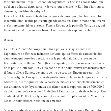
tarte aux mirabelles (« Elles sont dénoyautées ? ») de son épouse Monique
qu'il en a dégusté deux parts : « Je vais tout prendre ! » Et il lui a fait, sur sa
demande, une bise historique !
Le chef de l'Etat a accepté de bonne grâce de poser pour la photo avec toute
la famille Sion, réunie pour cette grande occasion. Tout le monde était venu
et s'est présenté, frères et sœurs, l'oncle Robert et le petit-fils Tom, un an, qui
lui aussi a eu droit à un gros bisou. Crépitement des appareils photos.
A l'aise
Cette fois, Nicolas Sarkozy paraît bien plus à l'aise qu'au salon de
l'agriculture de fâcheuse mémoire. Le voici qui s'efforce de caresser le dos
d'un veau, qui pose des questions sur la part du lait dans le revenu de
l'exploitation de Bernard Sion (les trois quarts), et s'intéresse à la provenance
de la paille. Cette fois, il n'y aura pas de foin ; pour trouver des manifestants,
il faudra aller à Darney, devant le centre de secours. Encore ne seront-ils
qu'une poignée. Une quinzaine de professeurs du lycée technique agricole de
Mirecourt, qui s'inquiètent de la baisse de moyens de leur établissement, et
des animateurs de foyers ruraux qui dénoncent la suppression de 700.000 €
de crédits annuels - avec les 7M dédiés à l'animation rurale dans le pays. Des
étudiants de l'IUT et des lycéens ont aussi fait le déplacement de Meurthe-et
Moselle pour utiliser la tribune des médias.
Sous une gerbe de micros et caméras, le chef de l'Etat écoute Bernard Sion,