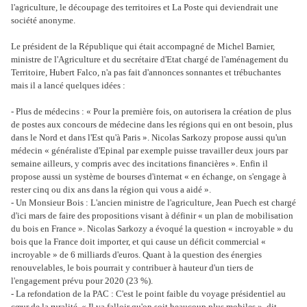
l'agriculture, le découpage des territoires et La Poste qui deviendrait une
société anonyme.
Le président de la République qui était accompagné de Michel Barnier,
ministre de l'Agriculture et du secrétaire d'Etat chargé de l'aménagement du
Territoire, Hubert Falco, n'a pas fait d'annonces sonnantes et trébuchantes
mais il a lancé quelques idées :
- Plus de médecins : « Pour la première fois, on autorisera la création de plus
de postes aux concours de médecine dans les régions qui en ont besoin, plus
dans le Nord et dans l'Est qu'à Paris ». Nicolas Sarkozy propose aussi qu'un
médecin « généraliste d'Epinal par exemple puisse travailler deux jours par
semaine ailleurs, y compris avec des incitations financières ». Enfin il
propose aussi un système de bourses d'internat « en échange, on s'engage à
rester cinq ou dix ans dans la région qui vous a aidé ».
- Un Monsieur Bois : L'ancien ministre de l'agriculture, Jean Puech est chargé
d'ici mars de faire des propositions visant à définir « un plan de mobilisation
du bois en France ». Nicolas Sarkozy a évoqué la question « incroyable » du
bois que la France doit importer, et qui cause un déficit commercial «
incroyable » de 6 milliards d'euros. Quant à la question des énergies
renouvelables, le bois pourrait y contribuer à hauteur d'un tiers de
l'engagement prévu pour 2020 (23 %).
- La refondation de la PAC : C'est le point faible du voyage présidentiel au
cœur de la ruralité. « Il va falloir qu'on soit beaucoup plus mobiles », dit