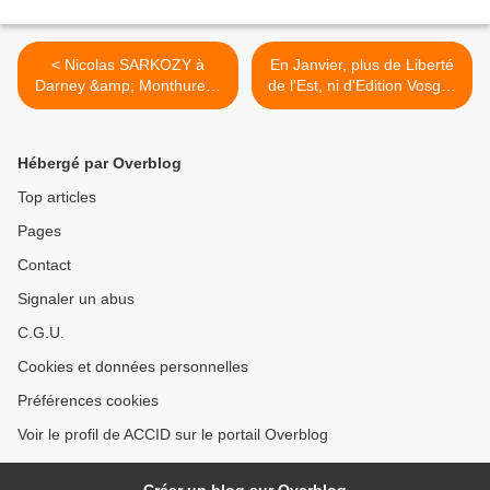
< Nicolas SARKOZY à
En Janvier, plus de Liberté
Darney &amp; Monthureux
de l'Est, ni d'Edition Vosges
(FR3 et Est-Républicain)
de l'Est-Républicain ?? >
Hébergé par Overblog
Top articles
Pages
Contact
Signaler un abus
C.G.U.
Cookies et données personnelles
Préférences cookies
Voir le profil de ACCID sur le portail Overblog