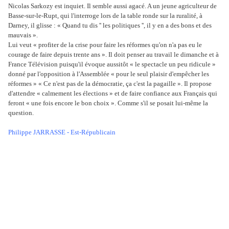
Nicolas Sarkozy est inquiet. Il semble aussi agacé. A un jeune agriculteur de
Basse-sur-le-Rupt, qui l'interroge lors de la table ronde sur la ruralité, à
Darney, il glisse : « Quand tu dis '' les politiques '', il y en a des bons et des
mauvais ».
Lui veut « profiter de la crise pour faire les réformes qu'on n'a pas eu le
courage de faire depuis trente ans ». Il doit penser au travail le dimanche et à
France Télévision puisqu'il évoque aussitôt « le spectacle un peu ridicule »
donné par l'opposition à l'Assemblée « pour le seul plaisir d'empêcher les
réformes » « Ce n'est pas de la démocratie, ça c'est la pagaille ». Il propose
d'attendre « calmement les élections » et de faire confiance aux Français qui
feront « une fois encore le bon choix ». Comme s'il se posait lui-même la
question.
Philippe JARRASSE - Est-Républicain