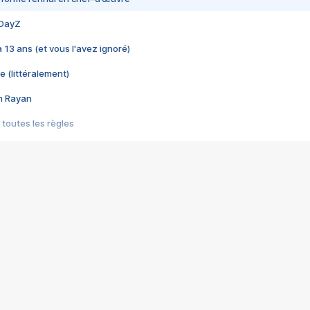
 DayZ
 a 13 ans (et vous l'avez ignoré)
e (littéralement)
im Rayan
 toutes les règles
s les jeux vidéo
us choquant de Rockstar ? - Le scandale BULLY
e plus moche de Steam
du RÊVE tourne au CAUCHEMAR
pendant 8 heures
it… à tort
umiliés par un jeu vidéo