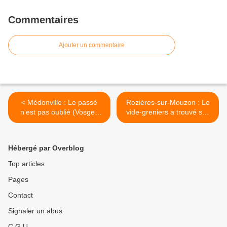
Commentaires
Ajouter un commentaire
< Médonville : Le passé
Rozières-sur-Mouzon : Le
n'est pas oublié (Vosges
vide-greniers a trouvé ses
Matin)
quartiers (Vosges Matin) >
Hébergé par Overblog
Top articles
Pages
Contact
Signaler un abus
C.G.U.