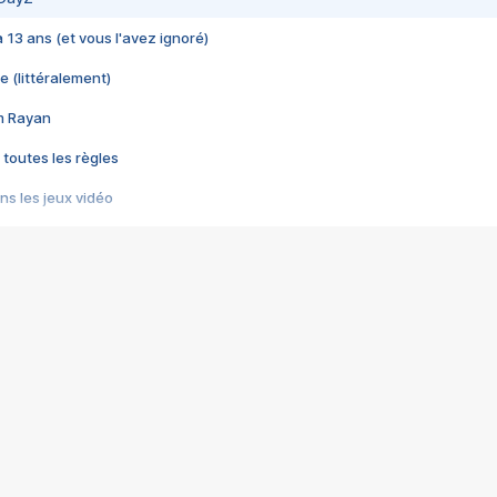
 a 13 ans (et vous l'avez ignoré)
e (littéralement)
im Rayan
 toutes les règles
s les jeux vidéo
us choquant de Rockstar ? - Le scandale BULLY
e plus moche de Steam
du RÊVE tourne au CAUCHEMAR
pendant 8 heures
it… à tort
umiliés par un jeu vidéo
ire - Final Fantasy 8