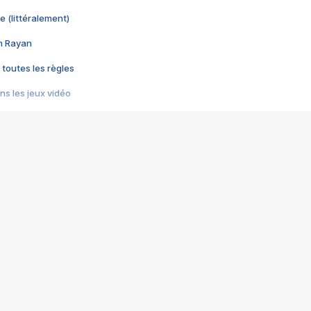
e (littéralement)
im Rayan
 toutes les règles
s les jeux vidéo
us choquant de Rockstar ? - Le scandale BULLY
e plus moche de Steam
du RÊVE tourne au CAUCHEMAR
pendant 8 heures
it… à tort
umiliés par un jeu vidéo
ire - Final Fantasy 8
ti un empire - Age of Empires