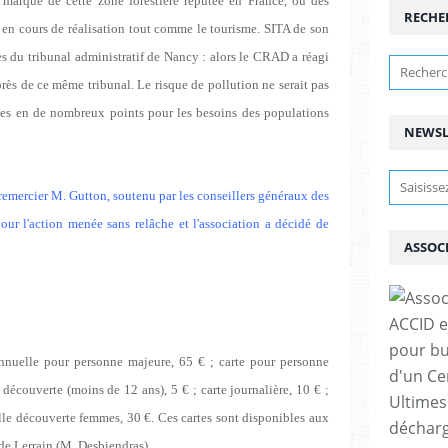
 marque de cette zone forestière réputée en France, où des
RECHE
ont en cours de réalisation tout comme le tourisme. SITA de son
s du tribunal administratif de Nancy : alors le CRAD a réagi
s de ce même tribunal. Le risque de pollution ne serait pas
ées en de nombreux points pour les besoins des populations
NEWSL
remercier M. Gutton, soutenu par les conseillers généraux des
ur l'action menée sans relâche et l'association a décidé de
ASSOC
ACCID e
pour bu
 annuelle pour personne majeure, 65 € ; carte pour personne
d'un Ce
 découverte (moins de 12 ans), 5 € ; carte journalière, 10 € ;
Ultimes
elle découverte femmes, 30 €. Ces cartes sont disponibles aux
décharg
de Lerrain (M. Desbiendras).