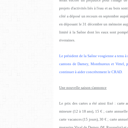
serait encore un préjudice pour l'image de
projets d'activités liés à l'eau et au bois s
côté a déposé un recours en septembre auprè
en déposant le 31 décembre un mémoire auprè
limité à la Saône dont les eaux sont pomp
riveraines.
Le président de la Saône vosgienne a tenu à 
cantons de Darney, Monthureux et Vittel, po
continuer à aider concrètement le CRAD.
Une nouvelle saison s'annonce
Le prix des cartes a été ainsi fixé : carte
mineure (12 à 18 ans), 15 € ; carte annuelle
carte vacances (15 jours), 30 € ; carte annu
magasins Vival de Darney (M. Rousselot) et 