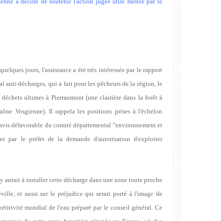
enne a décidé de soutenir l'action jugée utile menée par le
elques jours, l'assistance a été très intéressée par le rapport
l anti-décharges, qui a fait pour les pêcheurs de la région, le
 déchets ultimes à Pierraumont (une clairière dans la forêt à
ône Vosgienne). Il rappela les positions prises à l'échelon
: avis défavorable du comité départemental "environnement et
jet par le préfet de la demande d'autorisation d'exploiter
 y aurait à installer cette décharge dans une zone toute proche
ville, et aussi sur le préjudice qui serait porté à l'image de
titivité mondial de l'eau préparé par le conseil général. Ce