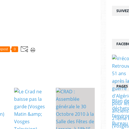
SUIVE
FACEB
epost
0
PAGES
Bilan de
déchets
l’envir
Bureau 