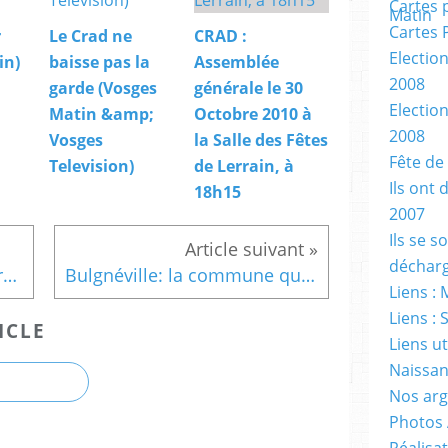
Cartes 
Cartes 
r
Le Crad ne
CRAD :
Electio
in)
baisse pas la
Assemblée
2008
garde (Vosges
générale le 30
Electio
Matin &amp;
Octobre 2010 à
2008
Vosges
la Salle des Fêtes
Fête de
Television)
de Lerrain, à
Ils ont 
18h15
2007
Ils se 
décharg
Rozières-sur-Mouzon : Les regards se tournent vers 2009 (Vosges Matin)
Bulgnéville: la commune quitte l'association des maires (Vosges Matin)
Liens : 
Liens : 
ICLE
Liens ut
Naissan
Nos ar
Photos
Réalisat