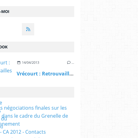
Z-MOI
OOK
14/04/2013
…
Vrécourt : Retrouvailles 51 ans après la guerre d'Algérie pour les anciens du 21ème RI (Vosges Matin
s négociations finales sur les
 dans le cadre du Grenelle de
onnement
- CA 2012 - Contacts