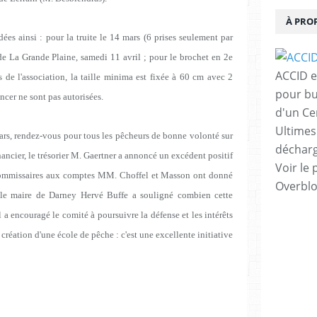
À PRO
ées ainsi : pour la truite le 14 mars (6 prises seulement par
 de La Grande Plaine, samedi 11 avril ; pour le brochet en 2e
ACCID e
s de l'association, la taille minima est fixée à 60 cm avec 2
pour bu
lancer ne sont pas autorisées.
d'un Ce
Ultimes
mars, rendez-vous pour tous les pêcheurs de bonne volonté sur
décharg
nancier, le trésorier M. Gaertner a annoncé un excédent positif
Voir le 
commissaires aux comptes MM. Choffel et Masson ont donné
Overbl
, le maire de Darney Hervé Buffe a souligné combien cette
l a encouragé le comité à poursuivre la défense et les intérêts
la création d'une école de pêche : c'est une excellente initiative