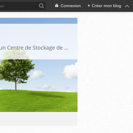
Connexion
+
Créer mon blog
ACCID est une association loi 1901 qui a pour but de s'opposer à l'implantation d'un Centre de Stockage de Déchets Ultimes ou à tout autre type de décharge ou de stockages contrôlés