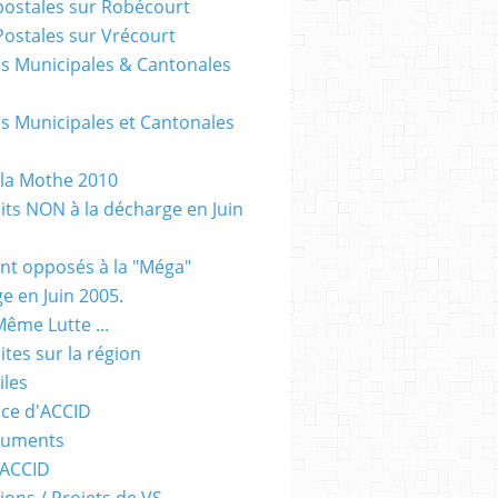
postales sur Robécourt
Postales sur Vrécourt
ns Municipales & Cantonales
ns Municipales et Cantonales
 la Mothe 2010
dits NON à la décharge en Juin
sont opposés à la "Méga"
e en Juin 2005.
Même Lutte ...
Sites sur la région
iles
ce d'ACCID
guments
 ACCID
ions / Projets de VS