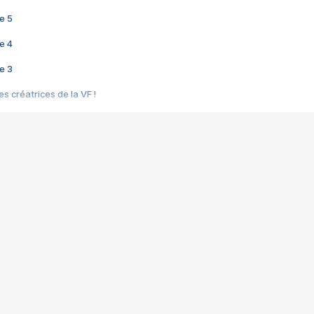
e 5
e 4
e 3
s créatrices de la VF !
e 2
e 1
e Mektoub My Love arrive enfin ! Rencontre avec Shaïn Boumedine et Sal
i : après Toni en famille
elle réalise le bouleversant Dites lui que je l'aime
ais ! Rencontre autour de Vie privée de Rebecca Zlotowski
 de Marguerite, Grave... Rencontre avec Ella Rumpf
 Les Rêveurs, un film intime sur la santé mentale