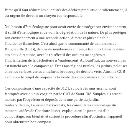
Parce qu'il faut réduire les quantités des déchets produits quotidiennement, il
est urgent de devenir un citoyen éco-responsable.
Nul besoin d'être écologiste pour avoir envie de protéger son environnement,
il suffit d'être logique et de voir la dégradation de la nature. De plus protéger
son environnement a une seconde action, directe et plus palpable :
l'incidence financière. C'est ainsi que la communauté de communes de
Bulgnéville (CCB), depuis de nombreuses années, a toujours travaillé dans
ces deux directions, avec le tri sélectif des ordures ménagères et
l'implantation de la déchetterie à Vaudoncourt. Aujourd'hui, un nouveau pas
est franchi avec le compostage. Dans nos régions rurales, les jardins, pelouses
et autres surfaces vertes entraînent beaucoup de déchets verts. Ainsi, la CCB
a opté sur le projet de proposer à la vente des composteurs à moindre coût.
Ces composteurs d'une capacité de 312 l, autoclavés sans arsenic, sont
fabriqués avec du pin vosgien par le CAT de Saint-Dié. Simples, ils seront
montés par l'acquéreur et déposés dans une partie du jardin.
Nadia Villemin, Laurence Krzywanski, les conseillères compostage du
moment, aidées de Charlotte Josset, expliquaient le pourquoi d'un
compostage, son bienfait et surtout la procédure afin d'optimiser l'appareil
pour obtenir un bon compost.