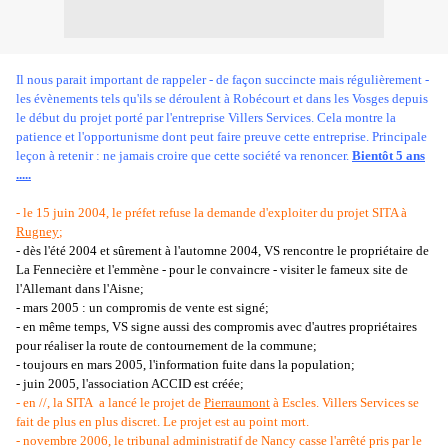
Il nous parait important de rappeler - de façon succincte mais régulièrement -
les évènements tels qu'ils se déroulent à Robécourt et dans les Vosges depuis
le début du projet porté par l'entreprise Villers Services. Cela montre la
patience et l'opportunisme dont peut faire preuve cette entreprise. Principale
leçon à retenir : ne jamais croire que cette société va renoncer.
Bientôt 5 ans
.....
- le 15 juin 2004, le préfet refuse la demande d'exploiter du projet SITA à
Rugney
;
- dès l'été 2004 et sûrement à l'automne 2004, VS rencontre le propriétaire de
La Fennecière et l'emmène - pour le convaincre - visiter le fameux site de
l'Allemant dans l'Aisne;
- mars 2005 : un compromis de vente est signé;
- en même temps, VS signe aussi des compromis avec d'autres propriétaires
pour réaliser la route de contournement de la commune;
- toujours en mars 2005, l'information fuite dans la population;
- juin 2005, l'association ACCID est créée;
- en //, la SITA a lancé le projet de
Pierraumont
à Escles. Villers Services se
fait de plus en plus discret. Le projet est au point mort.
- novembre 2006, le tribunal administratif de Nancy casse l'arrêté pris par le