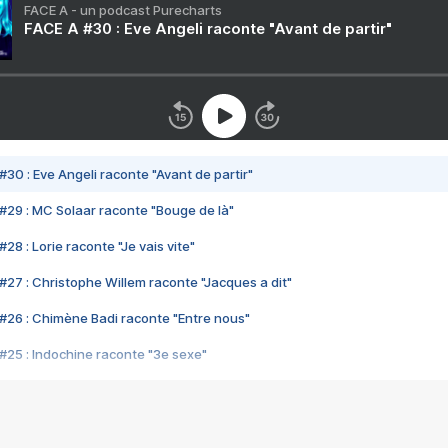
FACE A - un podcast Purecharts
FACE A #30 : Eve Angeli raconte "Avant de partir"
#30 : Eve Angeli raconte "Avant de partir"
#29 : MC Solaar raconte "Bouge de là"
28 : Lorie raconte "Je vais vite"
#27 : Christophe Willem raconte "Jacques a dit"
#26 : Chimène Badi raconte "Entre nous"
#25 : Indochine raconte "3e sexe"
#24 : Zaho raconte "C'est chelou"
#23 : Patrick Bruel raconte "Au café des délices"