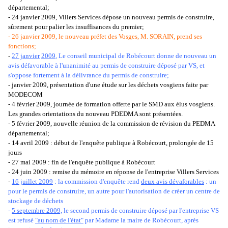
départemental;
- 24 janvier 2009, Villers Services dépose un nouveau permis de construire,
sûrement pour palier les insuffisances du premier;
- 26 janvier 2009, le nouveau préfet des Vosges, M. SORAIN, prend ses
fonctions;
-
27 janvier
2009
,
Le conseil municipal de Robécourt donne de nouveau un
avis défavorable à l'unanimité au permis de construire déposé par VS, et
s'oppose fortement à la délivrance du permis de construire;
- janvier 2009, présentation d'une étude sur les déchets vosgiens faite par
MODECOM
- 4 février 2009, journée de formation offerte par le SMD aux élus vosgiens.
Les grandes orientations du nouveau PDEDMA sont présentées.
- 5 février 2009, nouvelle réunion de la commission de révision du PEDMA
départemental;
- 14 avril 2009 : début de l'enquête publique à Robécourt, prolongée de 15
jours
- 27 mai 2009 : fin de l'enquête publique à Robécourt
- 24 juin 2009 : remise du mémoire en réponse de l'entreprise Villers Services
-
16 juillet 2009
: la commission d'enquête rend
deux avis dévaforables
: un
pour le permis de construire, un autre pour l'autorisation de créer un centre de
stockage de déchets
-
5 septembre 2009,
le second permis de construire déposé par l'entreprise VS
est refusé
"au nom de l'état"
par Madame la maire de Robécourt, après