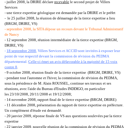
- juillet 2008, la DRIRE déclare
recevable
le second projet de Villers
Services
- une tierce expertise géologique est demandée par la DRIRE et le préfet
- le 25 juillet 2008, la réunion de démarrage de la tierce expertise a lieu
(BRGM, DRIRE, VS)
- septembre 2008, la SITA dépose un recours devant le Tribunal Administratif
de Nancy
- 12 septembre 2008, réunion intermédiaire de la tierce expertise (BRGM,
DRIRE, VS)
-
18
septembre 2008
, Villers Services et ACCID sont invitées à exposer leur
point de vue respectif devant la commission de révision du PEDMA
départemental.
Celle-ci émet un avis défavorable à la majorité de 15 voix
contre 8
.
- 9 octobre 2008, réunion finale de la tierce expertise (BRGM, DRIRE, VS)
- pendant tout l'automne et l'hiver, la commission de révision du PEDMA,
sous la présidence de M. Alain ROUSSEL, continue ses travaux et ses
réunions, avec l'aide du Bureau d'Etudes INDDIGO, en particulier
les 23/10/2008, 20/11/2008 et 19/12/2008;
- 14 novembre 2008, rapport final de le tierce expertise (BRGM, DRIRE)
- 11 décembre 2008, présentation du rapport de tierce expertise en préfecture.
Un complément d'étude est demandé.
- 20 janvier 2009, réponse finale de VS aux questions soulevées par la tierce
expertise
- 22 janvier 2009, nouvelle réunion de la commission de révision du PEDMA