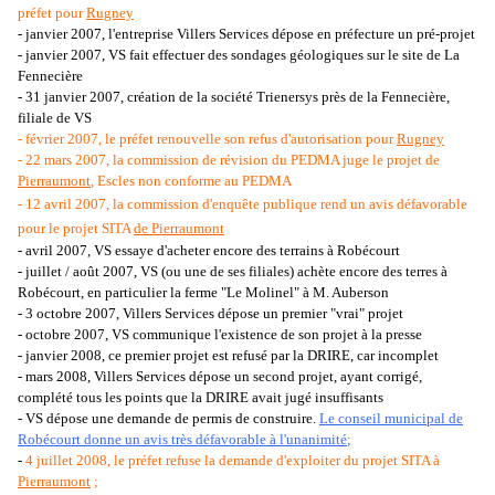
préfet pour
Rugney
- janvier 2007, l'entreprise Villers Services dépose en préfecture un pré-projet
- janvier 2007, VS fait effectuer des sondages géologiques sur le site de La
Fennecière
- 31 janvier 2007, création de la société Trienersys près de la Fennecière,
filiale de VS
- février 2007, le préfet renouvelle son refus d'autorisation pour
Rugney
- 22 mars 2007, la commission de révision du PEDMA juge le projet de
Pierraumont
, Escles non conforme au PEDMA
- 12 avril 2007, la commission d'enquête publique rend un avis défavorable
pour le projet SITA
de Pierraumont
- avril 2007, VS essaye d'acheter encore des terrains à Robécourt
- juillet / août 2007, VS (ou une de ses filiales) achète encore des terres à
Robécourt, en particulier la ferme "Le Molinel" à M. Auberson
- 3 octobre 2007, Villers Services dépose un premier "vrai" projet
- octobre 2007, VS communique l'existence de son projet à la presse
- janvier 2008, ce premier projet est refusé par la DRIRE, car incomplet
- mars 2008, Villers Services dépose un second projet, ayant corrigé,
complété tous les points que la DRIRE avait jugé insuffisants
- VS dépose une demande de permis de construire.
Le conseil municipal de
Robécourt donne un avis très défavorable à l'unanimité
;
-
4 juillet 2008, le préfet refuse la demande d'exploiter du projet SITA à
Pierraumont
;