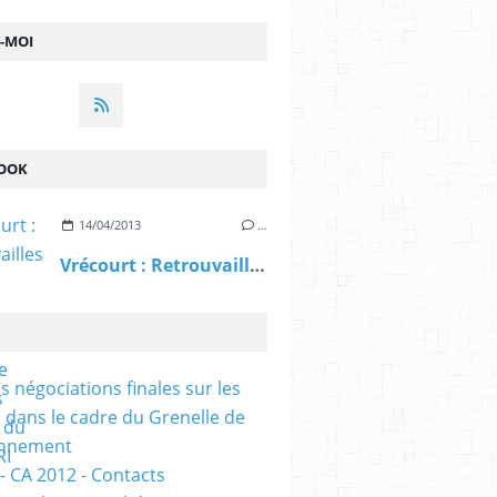
Z-MOI
OOK
14/04/2013
…
Vrécourt : Retrouvailles 51 ans après la guerre d'Algérie pour les anciens du 21ème RI (Vosges Matin
s négociations finales sur les
 dans le cadre du Grenelle de
onnement
- CA 2012 - Contacts