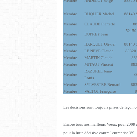
Membre
ANDELOT Serge
88320 
Membre
BUQLIER Michel
88140 S
Membre
CLAUDE Pierrette
88
52150
Membre
DUPREY Jean
Membre
HARQUET Olivier
88140 S
Membre
LE NEVE Claude
88320 
Membre
MARTIN Claude
88
Membre
MITAUT Vincent
883
RAZUREL Jean-
Membre
8
Louis
Membre
SYLVESTRE Bernard
883
Membre
VALTOT Françoise
8
Les décisions sont toujours prises de façon c
Encore tous nos meilleurs Voeux pour 2009 à t
pour la lutte décisive contre l'entreprise VS .