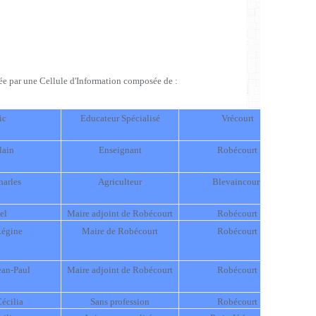
ée par une Cellule d'Information composée de :
ic
Educateur Spécialisé
Vrécourt
ain
Enseignant
Robécourt
arles
Agriculteur
Blevaincourt
el
Maire adjoint de Robécourt
Robécourt
égine
Maire de Robécourt
Robécourt
an-Paul
Maire adjoint de Robécourt
Robécourt
écilia
Sans profession
Robécourt