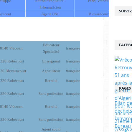
ilippe
Animateur qualité -
Paris, Vrécourt
Informaticien
SUIVE
incent
Agent ONF
Blevaincourt
FACEB
Educateur
8140 Vrécourt
française
Spécialisé
320 Robécourt
Enseignant
française
20 Blevaincourt
Agriculteur
française
320 Robécourt
Retraité
française
PAGES
320 Robécourt
Sans profession
française
Bilan de
8140 Vrécourt
Retraité
française
déchets
l’envir
320 Robécourt
Sans profession
française
Bureau 
Agent socio