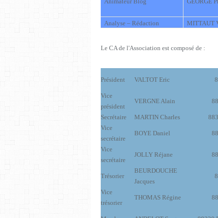
Animateur Blog
GEORGE Ph
Analyse – Rédaction
MITTAUT V
Le CA de l'Association est composé de :
Président
VALTOT Eric
8
Vice
VERGNE Alain
88
président
Secrétaire
MARTIN Charles
883
Vice
BOYE Daniel
88
secrétaire
Vice
JOLLY Réjane
88
secrétaire
BEURDOUCHE
Trésorier
8
Jacques
Vice
THOMAS Régine
88
trésorier