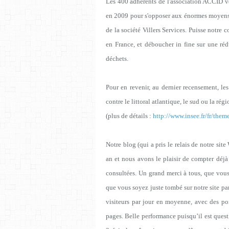
Les 400 adhérents de l'association ACCID v
en 2009 pour s'opposer aux énormes moyens 
de la société Villers Services. Puisse notre c
en France, et déboucher in fine sur une réd
déchets.
Pour en revenir, au dernier recensement, le
contre le littoral atlantique, le sud ou la rég
(plus de détails :
http://www.insee.fr/fr/th
Notre blog (qui a pris le relais de notre s
an et nous avons le plaisir de compter déj
consultées. Un grand merci à tous, que vou
que vous soyez juste tombé sur notre site par
visiteurs par jour en moyenne, avec des p
pages. Belle performance puisqu’il est ques