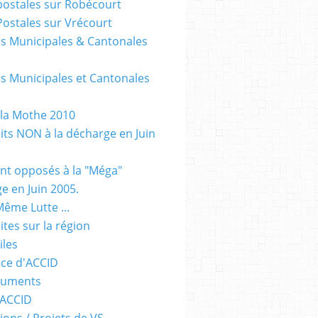
postales sur Robécourt
Postales sur Vrécourt
ns Municipales & Cantonales
ns Municipales et Cantonales
 la Mothe 2010
dits NON à la décharge en Juin
sont opposés à la "Méga"
e en Juin 2005.
Même Lutte ...
Sites sur la région
iles
ce d'ACCID
guments
 ACCID
ions / Projets de VS