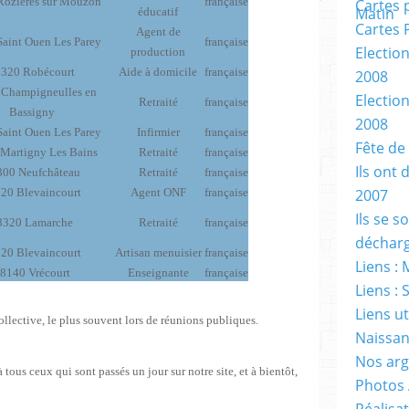
Rozières sur Mouzon
française
Cartes 
éducatif
Cartes 
Agent de
aint Ouen Les Parey
française
Electio
production
320 Robécourt
Aide à domicile
française
2008
 Champigneulles en
Electio
Retraité
française
Bassigny
2008
aint Ouen Les Parey
Infirmier
française
Fête de
Martigny Les Bains
Retraité
française
Ils ont 
300 Neufchâteau
Retraité
française
20 Blevaincourt
Agent ONF
française
2007
Ils se 
8320 Lamarche
Retraité
française
décharg
20 Blevaincourt
Artisan menuisier
française
Liens : 
8140 Vrécourt
Enseignante
française
Liens : 
Liens ut
ollective, le plus souvent lors de réunions publiques.
Naissan
Nos ar
ous ceux qui sont passés un jour sur notre site, et à bientôt,
Photos
Réalisat