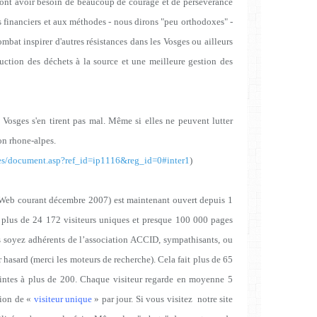
ont avoir besoin de beaucoup de courage et de persévérance
financiers et aux méthodes - nous dirons "peu orthodoxes" -
ombat inspirer d'autres résistances dans les Vosges ou ailleurs
uction des déchets à la source et une meilleure gestion des
s Vosges s'en tirent pas mal. Même si elles ne peuvent lutter
ion rhone-alpes.
emes/document.asp?ref_id=ip1116&reg_id=0#inter1
)
ite Web courant décembre 2007) est maintenant ouvert depuis 1
à plus de 24 172 visiteurs uniques et presque 100 000 pages
s soyez adhérents de l’association ACCID, sympathisants, ou
 hasard (merci les moteurs de recherche). Cela fait plus de 65
ointes à plus de 200. Chaque visiteur regarde en moyenne 5
tion de «
visiteur unique
» par jour. Si vous visitez
notre site