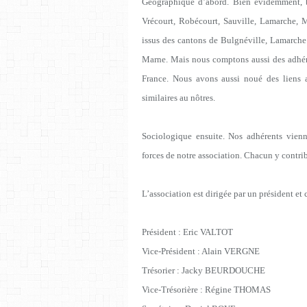
Géographique d’abord. Bien évidemment, 
Vrécourt, Robécourt, Sauville, Lamarche, M
issus des cantons de Bulgnéville, Lamarche
Marne. Mais nous comptons aussi des adhér
France. Nous avons aussi noué des liens 
similaires au nôtres.
Sociologique ensuite. Nos adhérents vienn
forces de notre association. Chacun y contrib
L’association est dirigée par un président e
Président : Eric VALTOT
Vice-Président : Alain VERGNE
Trésorier : Jacky BEURDOUCHE
Vice-Trésorière : Régine THOMAS