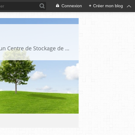
Connexion
+
Créer mon blog
ACCID est une association loi 1901 qui a pour but de s'opposer à l'implantation d'un Centre de Stockage de Déchets Ultimes ou à tout autre type de décharge ou de stockages contrôlés