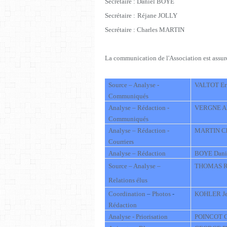
Secrétaire : Daniel BOYE
Secrétaire :
Réjane JOLLY
Secrétaire : Charles MARTIN
La communication de l'Association est assur
Source – Analyse -
VALTOT Er
Communiqués
Analyse – Rédaction -
VERGNE Al
Communiqués
Analyse – Rédaction -
MARTIN Ch
Courriers
Analyse – Rédaction
BOYE Dani
Source – Analyse –
THOMAS R
Relations élus
Coordination
–
Photos
-
KOHLER Je
Rédaction
Analyse - Priorisation
POINCOT C